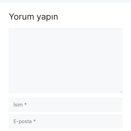
Yorum yapın
Yorum
İsim
E-
posta