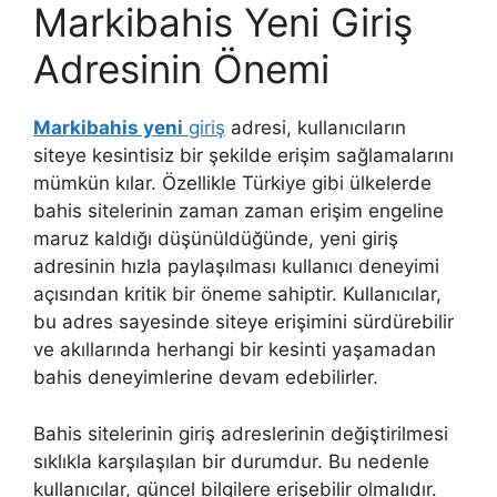
Markibahis Yeni Giriş
Adresinin Önemi
Markibahis yeni
giriş
adresi, kullanıcıların
siteye kesintisiz bir şekilde erişim sağlamalarını
mümkün kılar. Özellikle Türkiye gibi ülkelerde
bahis sitelerinin zaman zaman erişim engeline
maruz kaldığı düşünüldüğünde, yeni giriş
adresinin hızla paylaşılması kullanıcı deneyimi
açısından kritik bir öneme sahiptir. Kullanıcılar,
bu adres sayesinde siteye erişimini sürdürebilir
ve akıllarında herhangi bir kesinti yaşamadan
bahis deneyimlerine devam edebilirler.
Bahis sitelerinin giriş adreslerinin değiştirilmesi
sıklıkla karşılaşılan bir durumdur. Bu nedenle
kullanıcılar, güncel bilgilere erişebilir olmalıdır.