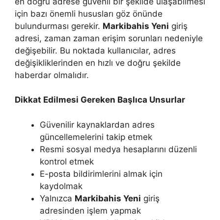
en doğru adrese güvenli bir şekilde ulaşabilmesi
için bazı önemli hususları göz önünde
bulundurması gerekir.
Markibahis Yeni
giriş
adresi, zaman zaman erişim sorunları nedeniyle
değişebilir. Bu noktada kullanıcılar, adres
değişikliklerinden en hızlı ve doğru şekilde
haberdar olmalıdır.
Dikkat Edilmesi Gereken Başlıca Unsurlar
Güvenilir kaynaklardan adres
güncellemelerini takip etmek
Resmi sosyal medya hesaplarını düzenli
kontrol etmek
E-posta bildirimlerini almak için
kaydolmak
Yalnızca
Markibahis Yeni
giriş
adresinden işlem yapmak