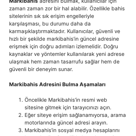
Markibahis
adresini bulmak, kullanıcılar için
zaman zaman zor bir hal alabilir. Özellikle bahis
sitelerinin sık sık erişim engelleriyle
karşılaşması, bu durumu daha da
karmaşıklaştırmaktadır. Kullanıcılar, güvenli ve
hızlı bir şekilde markibahis’in güncel adresine
erişmek için doğru adımları izlemelidir. Doğru
kaynaklar ve yöntemler kullanılarak yeni adrese
ulaşmak hem zaman tasarrufu sağlar hem de
güvenli bir deneyim sunar.
Markibahis Adresini Bulma Aşamaları
Öncelikle Markibahis’in resmi web
sitesine gitmek için tarayıcınızı açın.
Eğer siteye erişim sağlanamıyorsa, arama
motorlarında güncel adresi arayın.
Markibahis’in sosyal medya hesaplarını