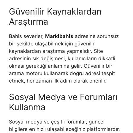
Güvenilir Kaynaklardan
Araştırma
Bahis severler,
Markibahis
adresine sorunsuz
bir şekilde ulaşabilmek için güvenilir
kaynaklardan araştırma yapmalıdır. Site
adresinin sık değişmesi, kullanıcıların dikkatli
olması gerektiği anlamına gelir. Güvenilir bir
arama motoru kullanarak doğru adresi tespit
etmek, her zaman ilk adım olarak önerilir.
Sosyal Medya ve Forumları
Kullanma
Sosyal medya ve çeşitli forumlar, güncel
bilgilere en hızlı ulaşabileceğiniz platformlardır.