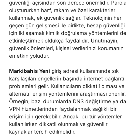
güvenliği açısından son derece önemlidir. Parola
oluştururken harf, rakam ve özel karakterler
kullanmak, ek güvenlik sağlar. Teknolojinin her
geçen gün gelişmesi ile birlikte, hesap güvenliği
için iki aşamalı kimlik doğrulama yöntemlerini de
etkinleştirmek oldukça faydalıdır. Unutmayın,
güvenlik önlemleri, kişisel verilerinizi korumanın
en etkin yoludur.
Markibahis Yeni
giriş adresi kullanımında sık
karşılaşılan engellerin başında internet bağlantı
problemleri gelir. Kullanıcıların dikkatli olması ve
alternatif erişim yöntemlerini araştırması önerilir.
Örneğin, bazı durumlarda DNS değiştirme ya da
VPN hizmetlerinden faydalanmak sağlıklı bir
erişim için gerekebilir. Ancak, bu tür yöntemler
kullanılırken dikkatli olunmalı ve güvenilir
kaynaklar tercih edilmelidir.