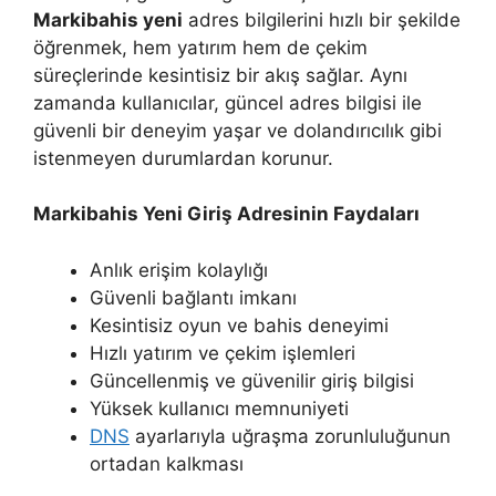
Markibahis yeni
adres bilgilerini hızlı bir şekilde
öğrenmek, hem yatırım hem de çekim
süreçlerinde kesintisiz bir akış sağlar. Aynı
zamanda kullanıcılar, güncel adres bilgisi ile
güvenli bir deneyim yaşar ve dolandırıcılık gibi
istenmeyen durumlardan korunur.
Markibahis Yeni Giriş Adresinin Faydaları
Anlık erişim kolaylığı
Güvenli bağlantı imkanı
Kesintisiz oyun ve bahis deneyimi
Hızlı yatırım ve çekim işlemleri
Güncellenmiş ve güvenilir giriş bilgisi
Yüksek kullanıcı memnuniyeti
DNS
ayarlarıyla uğraşma zorunluluğunun
ortadan kalkması