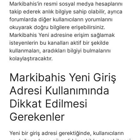
Markibahis’in resmi sosyal medya hesaplarını
takip ederek anlık bilgiye sahip olabilir, ayrıca
forumlarda diğer kullanıcıların yorumlarını
okuyarak doğru bilgilere erişebilirsiniz.
Markibahis Yeni adresine erişim sağlamak
isteyenlerin bu kanalları aktif bir şekilde
kullanmaları, aradıkları bilgiyi bulmalarını
kolaylaştıracaktır.
Markibahis Yeni Giriş
Adresi Kullanımında
Dikkat Edilmesi
Gerekenler
Yeni bir giriş adresi gerektiğinde, kullanıcıların